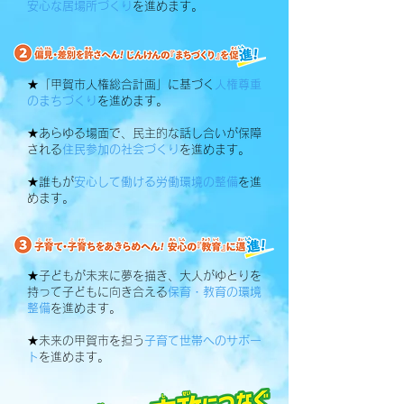
安心な居場所づくり
を進めます。
★「甲賀市人権総合計画」に基づく
人権尊重
のまちづくり
を進めます。
★あらゆる場面で、民主的な話し合いが保障
される
住民参加の社会づくり
を進めます。
★誰もが
安心して働ける労働環境の整備
を進
めます。
★子どもが未来に夢を描き、大人がゆとりを
持って子どもに向き合える
保育・教育の環境
整備
を進めます。
★未来の甲賀市を担う
子育て世帯へのサポー
ト
を進めます。