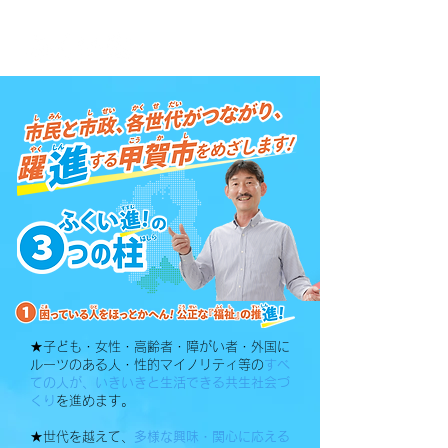
甲賀市議会議員
★子ども・女性・高齢者・障がい者・外国に
ルーツのある人・性的マイノリティ等の
すべ
ての人が
、いきいきと生活できる共生社会づ
くり
を進めます。
★世代を越えて、
多様な興味・関心に応える